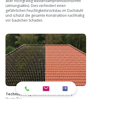
aber hochgradig wasserdampfdiffusionsoffen
(atmungsaktiv). Dies verhindert einen
gefährlichen Feuchtigkeitsrückstau im Dachstuhl
und schützt die gesamte Konstruktion nachhaltig
vor baulichen Schäden.
Technische Spezifikationen und Ihre
Vorteile:
Maßgeschneiderte Nano- und Standard-Systeme:
Je nach spezifischer Anforderung und
Dachsubstanz applizieren wir unsere klassische
Premium-Dachbeschichtung oder die
hochmoderne Nano-Dachbeschichtung. Die
Nano-Variante nutzt das Lotus-Prinzip: