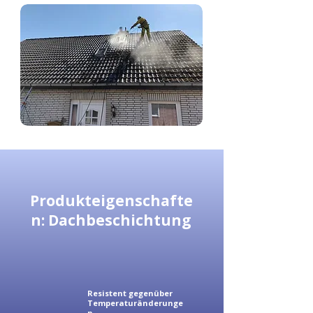
Produkteigenschafte
n: Dachbeschichtung
Resistent gegenüber
Temperaturänderunge
n